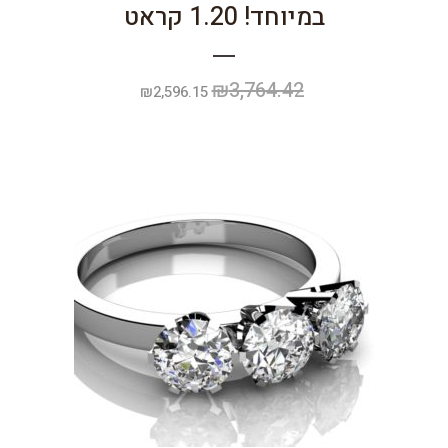
במיוחד! 1.20 קראט
₪
3,764.42
המחיר
המחיר
₪
2,596.15
המקורי
הנוכחי
היה:
הוא:
₪2,596.15.
₪3,764.42.