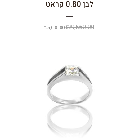
לבן 0.80 קראט
₪
9,660.00
המחיר
המחיר
₪
5,000.00
המקורי
הנוכחי
היה:
הוא:
₪5,000.00.
₪9,660.00.