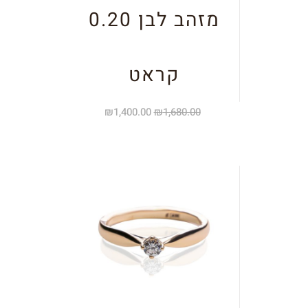
מזהב לבן 0.20
קראט
₪
1,400.00
₪
1,680.00