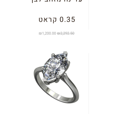
0.35 קראט
₪
1,200.00
₪
2,292.50