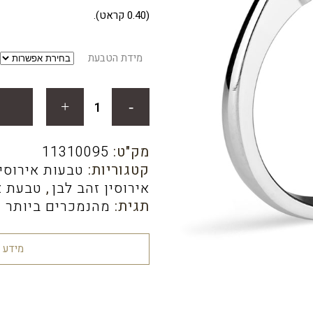
היה:
הו
(0.40 קראט).
0.
₪1,813.70.
מידת הטבעת
מק"ט:
11310095
קטגוריות:
טבעות אירוסין
אירוסין זהב לבן
,
טבעת א
תגית:
מהנמכרים ביותר 
מידע 