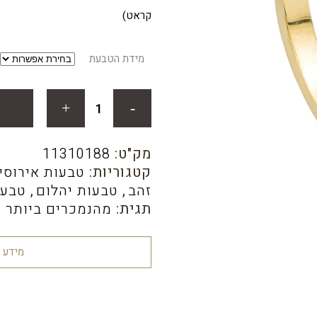
היה:
הו
קראט)
0.
₪2,300.00.
מידת הטבעת
מק"ט:
11310188
קטגוריות:
טבעות אירוסין
זהב
,
טבעות יהלום
,
טבעו
תגית:
מהנמכרים ביותר 
מידע 