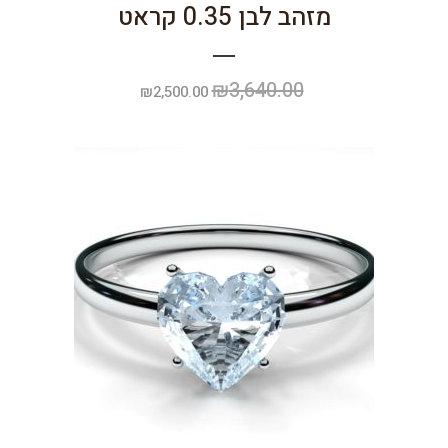
מזהב לבן 0.35 קראט
₪
3,640.00
המחיר
המחיר
₪
2,500.00
המקורי
הנוכחי
היה:
הוא:
₪2,500.00.
₪3,640.00.